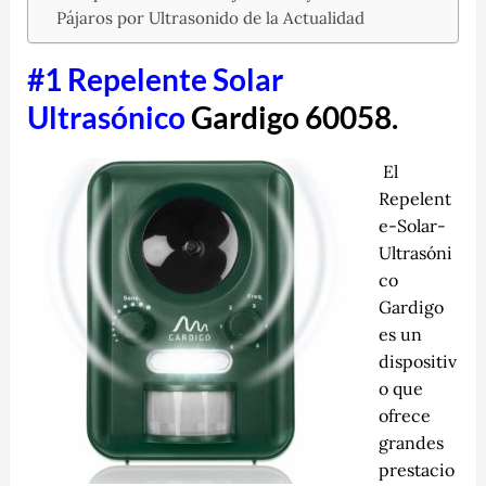
Pájaros por Ultrasonido de la Actualidad
#1 Repelente Solar
Ultrasónico
Gardigo 60058.
El
Repelent
e-Solar-
Ultrasóni
co
Gardigo
es un
dispositiv
o que
ofrece
grandes
prestacio