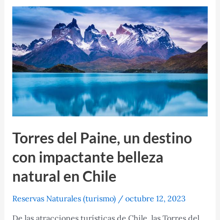
un
oasis
de
vida
marina
para
disfrutar
Torres del Paine, un destino
con impactante belleza
natural en Chile
Reservas Naturales (turismo)
/
octubre 12, 2023
De las atracciones turísticas de Chile, las Torres del