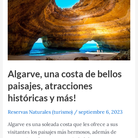
y
entretenimiento
en
Estados
Unidos
Algarve, una costa de bellos
paisajes, atracciones
históricas y más!
Reservas Naturales (turismo)
/
septiembre 6, 2023
Algarve es una soleada costa que les ofrece a sus
visitantes los paisajes más hermosos, además de