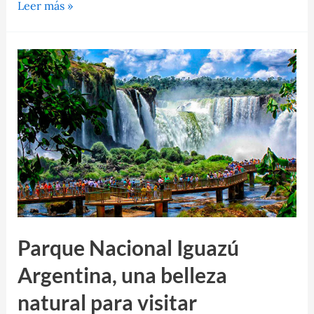
Islas
Leer más »
Canarias,
un
paraíso
de
playas
y
Parques
Nacionales
en
Europa
Parque Nacional Iguazú
Argentina, una belleza
natural para visitar