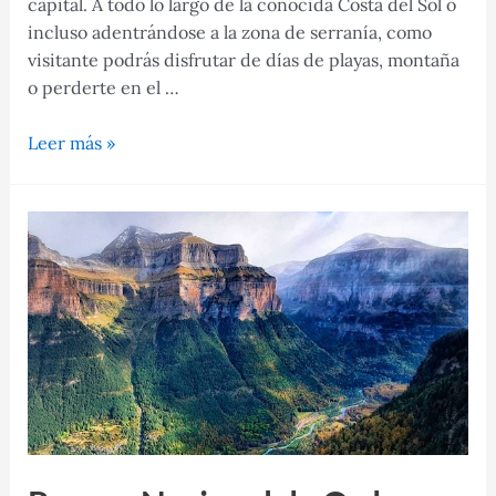
capital. A todo lo largo de la conocida Costa del Sol o
incluso adentrándose a la zona de serranía, como
visitante podrás disfrutar de días de playas, montaña
o perderte en el …
Málaga,
Leer más »
un
destino
para
disfrutar
de
las
playas,
montañas
y
pueblitos