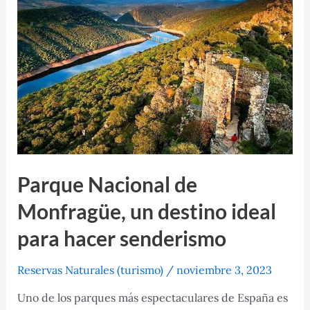
y
Monte
Perdido
en
el
Pirineo
Aragonés
Parque Nacional de
Monfragüe, un destino ideal
para hacer senderismo
Reservas Naturales (turismo)
/
noviembre 3, 2023
Uno de los parques más espectaculares de España es