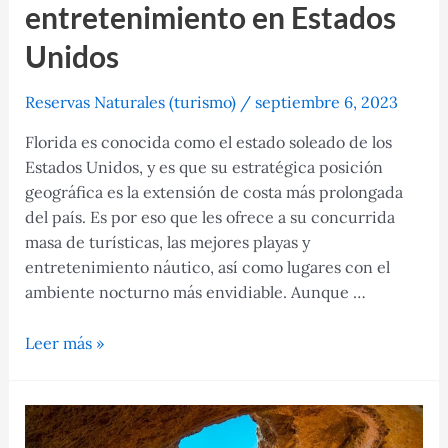
entretenimiento en Estados
Unidos
Reservas Naturales (turismo)
/
septiembre 6, 2023
Florida es conocida como el estado soleado de los
Estados Unidos, y es que su estratégica posición
geográfica es la extensión de costa más prolongada
del país. Es por eso que les ofrece a su concurrida
masa de turísticas, las mejores playas y
entretenimiento náutico, así como lugares con el
ambiente nocturno más envidiable. Aunque …
Florida,
Leer más »
un
lugar
de
playas