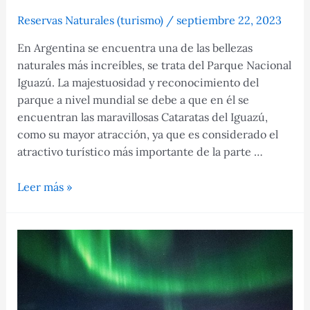
Reservas Naturales (turismo)
/
septiembre 22, 2023
En Argentina se encuentra una de las bellezas
naturales más increíbles, se trata del Parque Nacional
Iguazú. La majestuosidad y reconocimiento del
parque a nivel mundial se debe a que en él se
encuentran las maravillosas Cataratas del Iguazú,
como su mayor atracción, ya que es considerado el
atractivo turístico más importante de la parte …
Parque
Leer más »
Nacional
Iguazú
Argentina,
una
belleza
natural
para