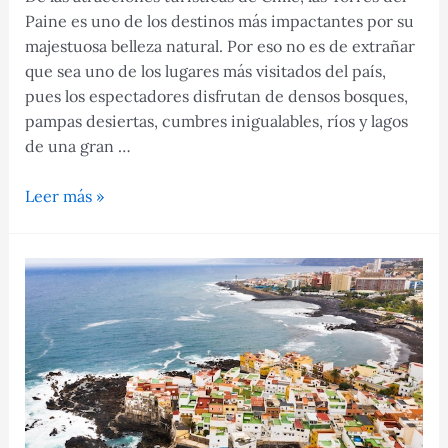
Paine es uno de los destinos más impactantes por su
majestuosa belleza natural. Por eso no es de extrañar
que sea uno de los lugares más visitados del país,
pues los espectadores disfrutan de densos bosques,
pampas desiertas, cumbres inigualables, ríos y lagos
de una gran …
Torres
Leer más »
del
Paine,
un
destino
con
impactante
belleza
natural
en
Chile