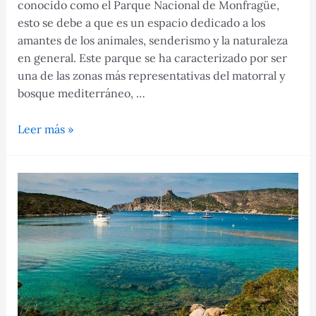
conocido como el Parque Nacional de Monfragüe,
esto se debe a que es un espacio dedicado a los
amantes de los animales, senderismo y la naturaleza
en general. Este parque se ha caracterizado por ser
una de las zonas más representativas del matorral y
bosque mediterráneo, …
Parque
Leer más »
Nacional
de
Monfragüe,
un
destino
ideal
para
hacer
senderismo