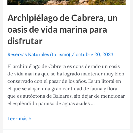
Archipiélago de Cabrera, un
oasis de vida marina para
disfrutar
Reservas Naturales (turismo)
/
octubre 20, 2023
El archipiélago de Cabrera es considerado un oasis
de vida marina que se ha logrado mantener muy bien
conservado con el pasar de los años. Es un litoral en
el que se alojan una gran cantidad de fauna y flora
que es autóctona de Baleares, sin dejar de mencionar
el espléndido paraíso de aguas azules …
Archipiélago
Leer más »
de
Cabrera,