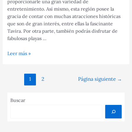
proporcionarle una gran variedad de
entretenimiento. Así mismo, esta región posee la
gracia de contar con muchas atracciones históricas
que son de gran interés, entre ellas la fascinante
Tavira. Por otra parte, también podrás disfrutar de
fabulosas playas …
Algarve,
Leer más »
una
costa
de
Navegación
1
2
Página siguiente
→
bellos
de
paisajes,
entradas
atracciones
Buscar
históricas
y
más!