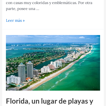
con casas muy coloridas y emblemáticas. Por otra
parte, posee una …
Reikiavik,
Leer más »
una
ciudad
en
Islandia
sorprendente
que
tienes
que
conocer
Florida, un lugar de playas y