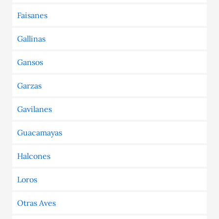
Faisanes
Gallinas
Gansos
Garzas
Gavilanes
Guacamayas
Halcones
Loros
Otras Aves