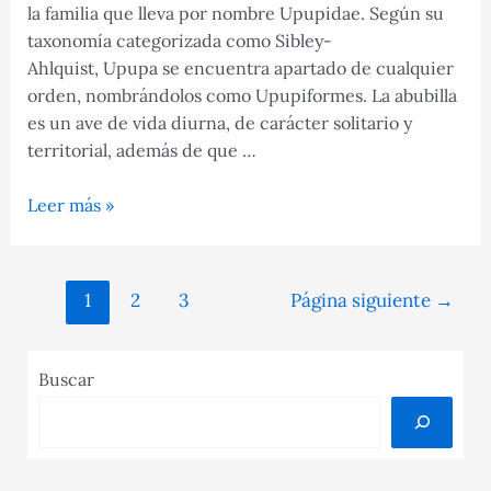
la familia que lleva por nombre Upupidae. Según su
taxonomía categorizada como Sibley-
Ahlquist, Upupa se encuentra apartado de cualquier
orden, nombrándolos como Upupiformes. La abubilla
es un ave de vida diurna, de carácter solitario y
territorial, además de que …
El
Leer más »
Ave
abubilla:
características,
Navegación
1
2
3
Página siguiente
→
canto,
de
olor
entradas
y
Buscar
mucho
más.