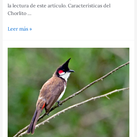
la lectura de este artículo. Características del
Chorlito …
Chorlito
Leer más »
Carambolo,
un
ave
proveniente
de
las
montañas