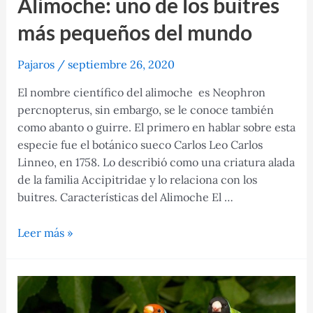
Alimoche: uno de los buitres
más pequeños del mundo
Pajaros
/
septiembre 26, 2020
El nombre científico del alimoche es Neophron
percnopterus, sin embargo, se le conoce también
como abanto o guirre. El primero en hablar sobre esta
especie fue el botánico sueco Carlos Leo Carlos
Linneo, en 1758. Lo describió como una criatura alada
de la familia Accipitridae y lo relaciona con los
buitres. Características del Alimoche El …
Alimoche:
Leer más »
uno
de
los
buitres