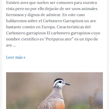
Existen aves que suelen ser comunes para nuestra
vista pero no por ello dejarán de ser unos animales
hermosos y dignos de admirar. En este caso
hablaremos sobre el Carbonero Garrapinos un ave
bastante común en Europa. Características del
Carbonero garrapinos El carbonero garrapinos cuyo
nombre científico es “Periparus ater”​ es un tipo de
ave …
Todo
Leer más »
acerca
del
Carbonero
Garrapinos
(Periparus
Ater)