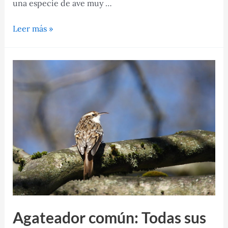
una especie de ave muy …
Avetorillo:
Leer más »
toda
la
información
acerca
de
esta
ave!
Agateador común: Todas sus