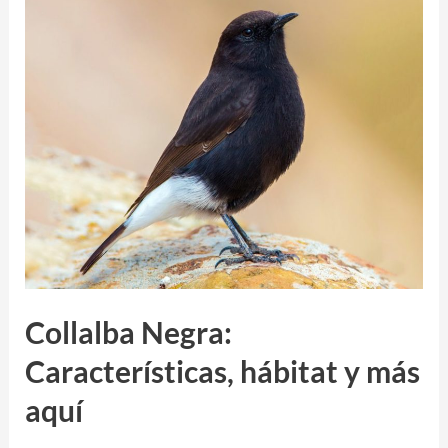
acerca
del
ave
Bulbul
Orfeo
Collalba Negra:
Características, hábitat y más
aquí