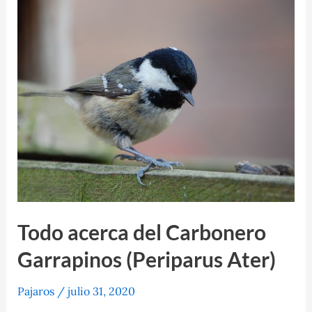
características,
alimentación
y
más!
Todo acerca del Carbonero
Garrapinos (Periparus Ater)
Pajaros
/
julio 31, 2020