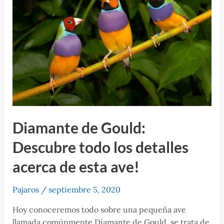
más
pequeños
del
mundo
Diamante de Gould:
Descubre todo los detalles
acerca de esta ave!
Pajaros
/
septiembre 5, 2020
Hoy conoceremos todo sobre una pequeña ave
llamada comúnmente Diamante de Gould, se trata de