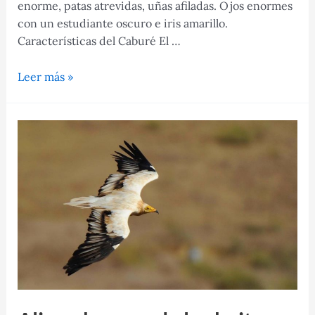
enorme, patas atrevidas, uñas afiladas. Ojos enormes
con un estudiante oscuro e iris amarillo.
Características del Caburé El …
El
Leer más »
Caburé:
Características,
habitad
y
mucho
más