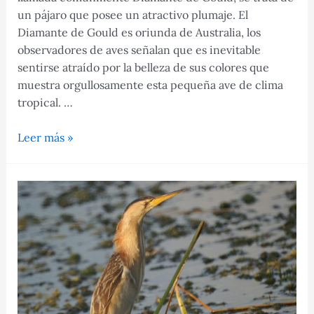
un pájaro que posee un atractivo plumaje. El
Diamante de Gould es oriunda de Australia, los
observadores de aves señalan que es inevitable
sentirse atraído por la belleza de sus colores que
muestra orgullosamente esta pequeña ave de clima
tropical. …
Diamante
Leer más »
de
Gould:
Descubre
todo
los
detalles
acerca
de
esta
ave!