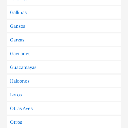
Gallinas
Gansos
Garzas
Gavilanes
Guacamayas
Halcones
Loros
Otras Aves
Otros