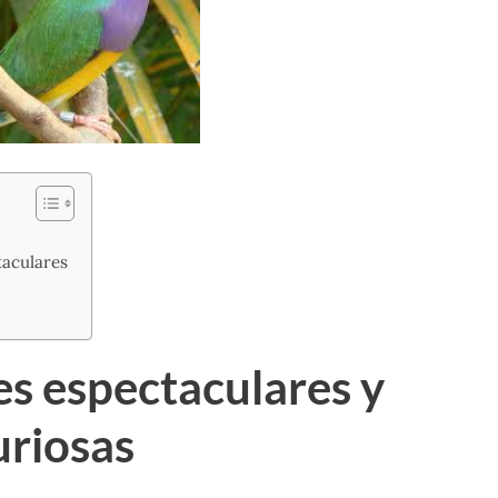
taculares
es espectaculares y
uriosas