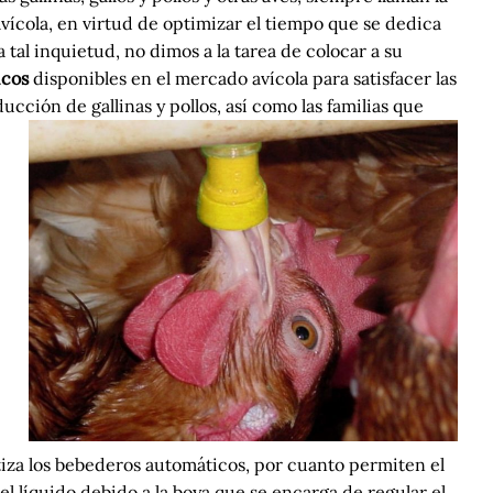
vícola, en virtud de optimizar el tiempo que se dedica
 tal inquietud, no dimos a la tarea de colocar a su
icos
disponibles en el mercado avícola para satisfacer las
cción de gallinas y pollos, así como las familias que
antiza los bebederos automáticos, por cuanto permiten el
l líquido debido a la boya que se encarga de regular el