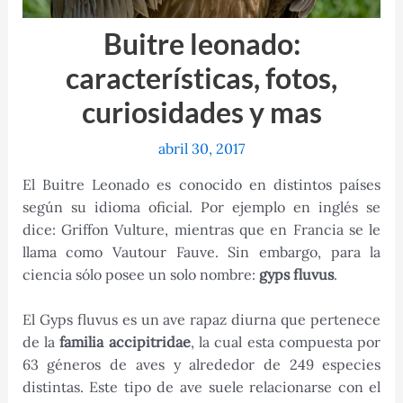
Buitre leonado:
características, fotos,
curiosidades y mas
abril 30, 2017
El Buitre Leonado es conocido en distintos países
según su idioma oficial. Por ejemplo en inglés se
dice: Griffon Vulture, mientras que en Francia se le
llama como Vautour Fauve. Sin embargo, para la
ciencia sólo posee un solo nombre:
gyps fluvus
.
El Gyps fluvus es un ave rapaz diurna que pertenece
de la
familia accipitridae
, la cual esta compuesta por
63 géneros de aves y alrededor de 249 especies
distintas. Este tipo de ave suele relacionarse con el