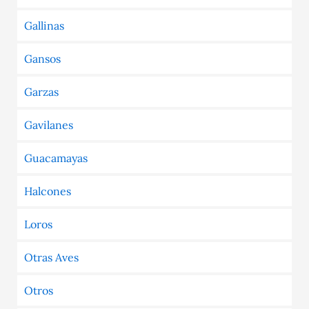
Gallinas
Gansos
Garzas
Gavilanes
Guacamayas
Halcones
Loros
Otras Aves
Otros