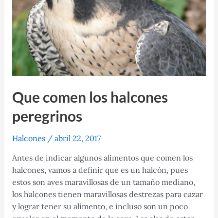
Más
Que comen los halcones
peregrinos
Halcones
/
abril 22, 2017
Antes de indicar algunos alimentos que comen los
halcones, vamos a definir que es un halcón, pues
estos son aves maravillosas de un tamaño mediano,
los halcones tienen maravillosas destrezas para cazar
y lograr tener su alimento, e incluso son un poco