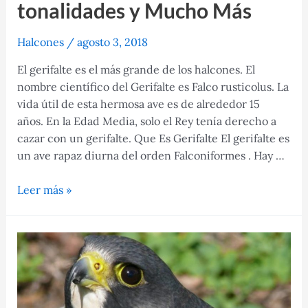
tonalidades y Mucho Más
Halcones
/
agosto 3, 2018
El gerifalte es el más grande de los halcones. El
nombre científico del Gerifalte es Falco rusticolus. La
vida útil de esta hermosa ave es de alrededor 15
años. En la Edad Media, solo el Rey tenía derecho a
cazar con un gerifalte. Que Es Gerifalte El gerifalte es
un ave rapaz diurna del orden Falconiformes . Hay …
Gerifalte:
Leer más »
Qué
es,
Sus
tonalidades
y
Mucho