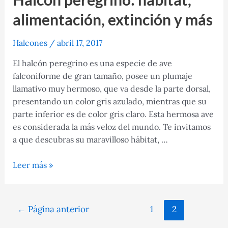
alimentación, extinción y más
Halcones
/
abril 17, 2017
El halcón peregrino es una especie de ave
falconiforme de gran tamaño, posee un plumaje
llamativo muy hermoso, que va desde la parte dorsal,
presentando un color gris azulado, mientras que su
parte inferior es de color gris claro. Esta hermosa ave
es considerada la más veloz del mundo. Te invitamos
a que descubras su maravilloso hábitat, …
Halcón
Leer más »
peregrino:
hábitat,
alimentación,
Navegación
←
Página anterior
1
2
extinción
de