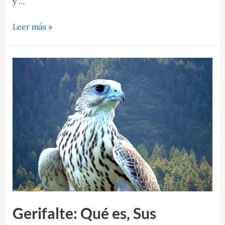
y …
Halcón:
Leer más »
Significado,
Qué
comen,
Características,
Tipos
y
Mucho
Más
Gerifalte: Qué es, Sus