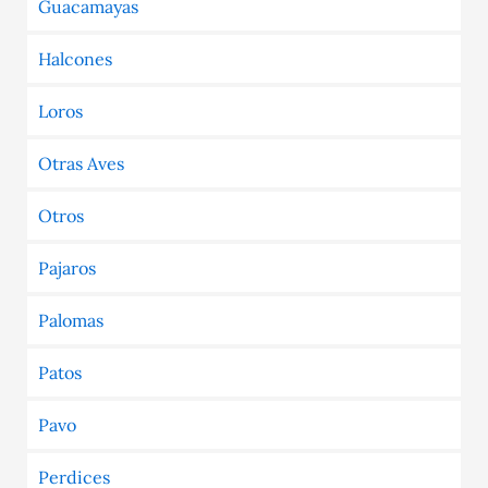
Guacamayas
Halcones
Loros
Otras Aves
Otros
Pajaros
Palomas
Patos
Pavo
Perdices