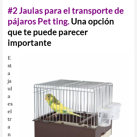
#2 Jaulas para el transporte de
pájaros Pet ting.
Una opción
que te puede parecer
importante
E
st
a
ja
ul
a
es
el
tr
a
n