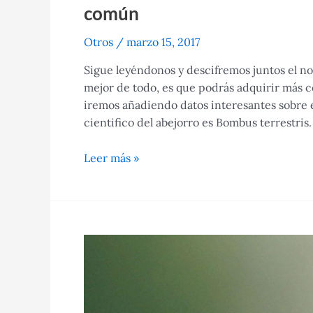
común
Otros
/
marzo 15, 2017
Sigue leyéndonos y descifremos juntos el nom
mejor de todo, es que podrás adquirir más
iremos añadiendo datos interesantes sobre e
cientifico del abejorro es Bombus terrestris.
nombre
Leer más »
científico
del
abejorro
Bombus
terrestris
o
abejorro
común