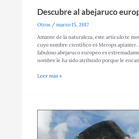
Descubre al abejaruco europe
Otros
/
marzo 15, 2017
Amante de la naturaleza, este artículo te mo
cuyo nombre científico es Merops apiaster
fabuloso abejaruco europeo es extremadamen
nombre le ha sido atribuido porque le enca
Descubre
Leer más »
al
abejaruco
europeo
y
sus
características
básicas