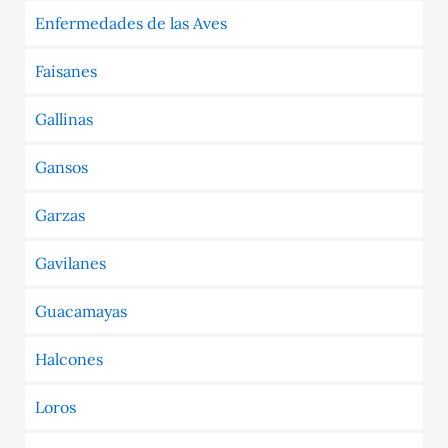
Enfermedades de las Aves
Faisanes
Gallinas
Gansos
Garzas
Gavilanes
Guacamayas
Halcones
Loros