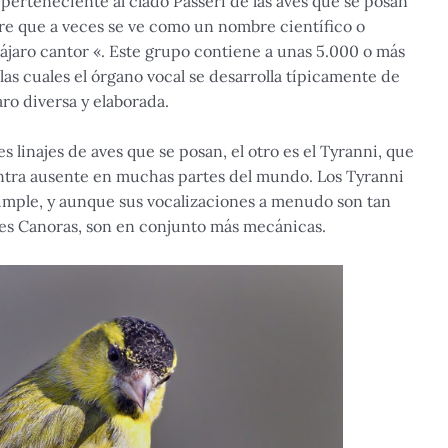
perteneciente al clado Passeri de las aves que se posan
bre que a veces se ve como un nombre científico o
pájaro cantor «. Este grupo contiene a unas 5.000 o más
as cuales el órgano vocal se desarrolla típicamente de
ro diversa y elaborada.
s linajes de aves que se posan, el otro es el Tyranni, que
ntra ausente en muchas partes del mundo. Los Tyranni
imple, y aunque sus vocalizaciones a menudo son tan
Aves Canoras, son en conjunto más mecánicas.