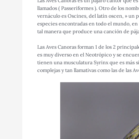
Las Aves Canoras es un pájaro cantor que es 
llamados ( Passeriformes ). Otro de los nom
vernáculo es Oscines, del latín oscen, » un 
especies encontradas en todo el mundo, en l
tal manera que produce una canción de pája
Las Aves Canoras forman 1 de los 2 principale
es muy diverso en el Neotrópico y se encue
tienen una musculatura Syrinx que es más s
complejas y tan llamativas como las de las 