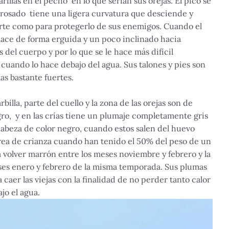
illas en el pecho en lo que serían sus orejas. El pico se
 rosado tiene una ligera curvatura que desciende y
erte como para protegerlo de sus enemigos. Cuando el
ace de forma erguida y un poco inclinado hacia
 del cuerpo y por lo que se le hace más difícil
 cuando lo hace debajo del agua. Sus talones y pies son
as bastante fuertes.
billa, parte del cuello y la zona de las orejas son de
ro, y en las crías tiene un plumaje completamente gris
a cabeza de color negro, cuando estos salen del huevo
ea de crianza cuando han tenido el 50% del peso de un
a volver marrón entre los meses noviembre y febrero y la
eses enero y febrero de la misma temporada. Sus plumas
caer las viejas con la finalidad de no perder tanto calor
jo el agua.