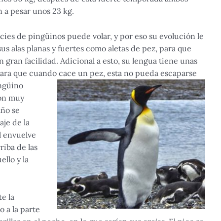
n a pesar unos 23 kg.
ies de pingüinos puede volar, y por eso su evolución le
s alas planas y fuertes como aletas de pez, para que
 gran facilidad. Adicional a esto, su lengua tiene unas
ara que cuando cace un pez, esta no pueda escaparse
ingüino
son muy
año se
aje de la
l envuelve
iba de las
uello y la
e la
o a la parte