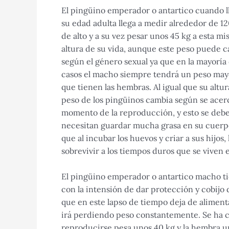
El pingüino emperador o antartico cuando l
su edad adulta llega a medir alrededor de 1
de alto y a su vez pesar unos 45 kg a esta m
altura de su vida, aunque este peso puede 
según el género sexual ya que en la mayoría 
casos el macho siempre tendrá un peso mayo
que tienen las hembras. Al igual que su altura
peso de los pingüinos cambia según se acerc
momento de la reproducción, y esto se debe
necesitan guardar mucha grasa en su cuerp
que al incubar los huevos y criar a sus hijos
sobrevivir a los tiempos duros que se viven 
El pingüino emperador o antartico macho ti
con la intensión de dar protección y cobijo
que en este lapso de tiempo deja de alimenta
irá perdiendo peso constantemente. Se ha c
reproducirse pesa unos 40 kg y la hembra u