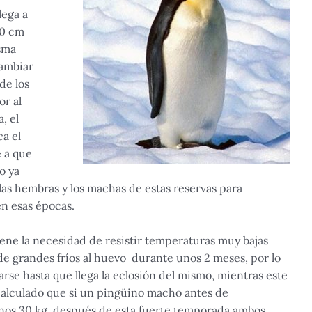
lega a
20 cm
isma
cambiar
de los
r al
, el
a el
 a que
o ya
, las hembras y los machas de estas reservas para
en esas épocas.
ene la necesidad de resistir temperaturas muy bajas
 de grandes fríos al huevo durante unos 2 meses, por lo
rse hasta que llega la eclosión del mismo, mientras este
alculado que si un pingüino macho antes de
nos 30 kg, después de esta fuerte temporada ambos