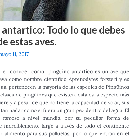
antartico: Todo lo que debes
de estas aves.
mayo 11, 2017
le conoce como pingüino antartico es un ave que
leva como nombre científico Aptenodytes forsteri y es
 cual pertenecen la mayoría de las especies de Pingüinos
clases de pingüinos que existen, esta es la especie más
ere y a pesar de que no tiene la capacidad de volar, sus
itan nadar como si fuera un gran pez dentro del agua. El
 famoso a nivel mundial por su peculiar forma de
 increíblemente largo a través de todo el continente
r alimento para sus polluelos, por lo que entran en el