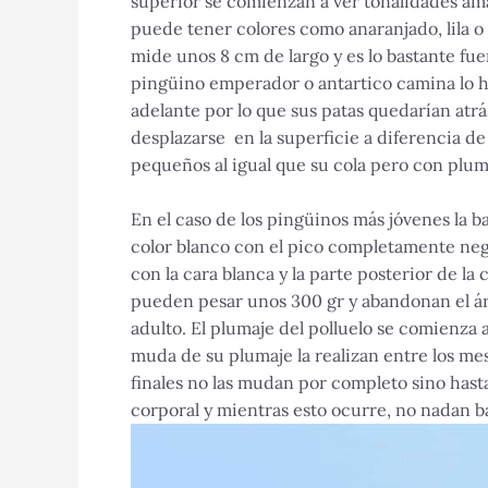
superior se comienzan a ver tonalidades amar
puede tener colores como anaranjado, lila o
mide unos 8 cm de largo y es lo bastante fu
pingüino emperador o antartico camina lo h
adelante por lo que sus patas quedarían atrás
desplazarse en la superficie a diferencia de
pequeños al igual que su cola pero con plum
En el caso de los pingüinos más jóvenes la bar
color blanco con el pico completamente neg
con la cara blanca y la parte posterior de l
pueden pesar unos 300 gr y abandonan el ár
adulto. El plumaje del polluelo se comienza 
muda de su plumaje la realizan entre los m
finales no las mudan por completo sino hasta 
corporal y mientras esto ocurre, no nadan ba