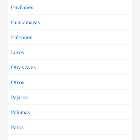
Gavilanes
Guacamayas
Halcones
Loros
Otras Aves
Otros
Pajaros
Palomas
Patos