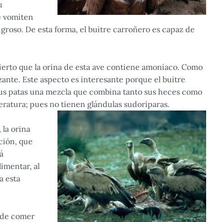
u
e vomiten
groso. De esta forma, el buitre carroñero es capaz de
ierto que la orina de esta ave contiene amoníaco. Como
zante. Este aspecto es interesante porque el buitre
sus patas una mezcla que combina tanto sus heces como
peratura; pues no tienen glándulas sudoríparas.
la orina
ción, que
á
limentar, al
a esta
z de comer