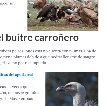
onocer un
el buitre carroñero
a cabeza pelada, pues esta no cuenta con plumas. Una de
no tiene plumas debido a que podría llenarse de sangre
, el ave no podría limpiarla.
icas del águila real
s las veces que el
razón, no posee grandes
uila. Más bien, sus