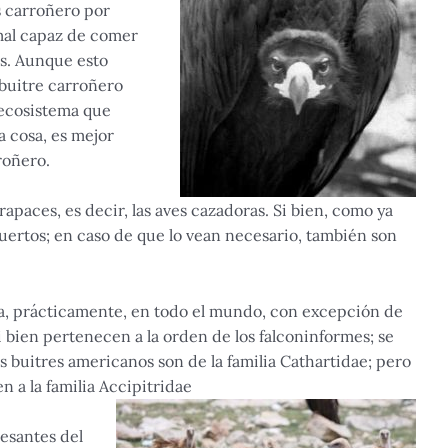
s carroñero por
imal capaz de comer
s. Aunque esto
 buitre carroñero
ecosistema que
a cosa, es mejor
roñero.
 rapaces, es decir, las aves cazadoras. Si bien, como ya
ertos; en caso de que lo vean necesario, también son
ra, prácticamente, en todo el mundo, con excepción de
si bien pertenecen a la orden de los falconinformes; se
os buitres americanos son de la familia Cathartidae; pero
n a la familia Accipitridae
resantes del