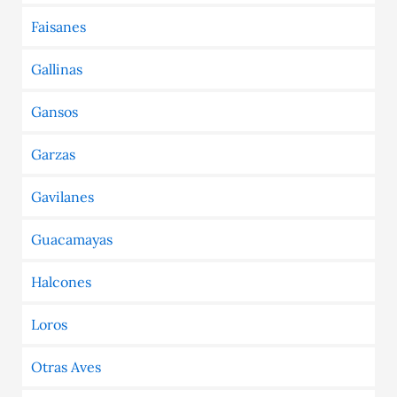
Faisanes
Gallinas
Gansos
Garzas
Gavilanes
Guacamayas
Halcones
Loros
Otras Aves