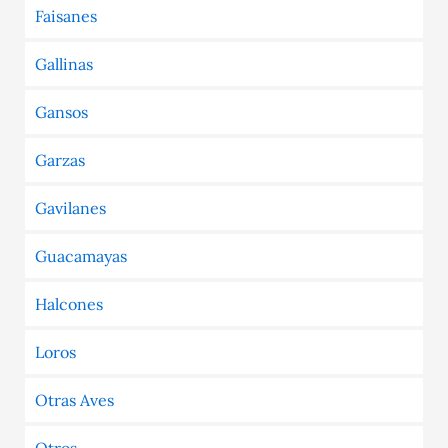
Faisanes
Gallinas
Gansos
Garzas
Gavilanes
Guacamayas
Halcones
Loros
Otras Aves
Otros