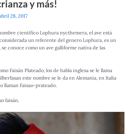
crianza y más!
abril 28, 2017
 nombre científico Lophura nycthemera, el ave está
considerada un referente del genero Lophura, es un
, se conoce como un ave galliforme nativa de las
mo Faisán Plateado, los de habla inglesa se le llama
ilberfasan este nombre se le da en Alemania, en Italia
lo llaman Faisao-prateado.
o faisán.