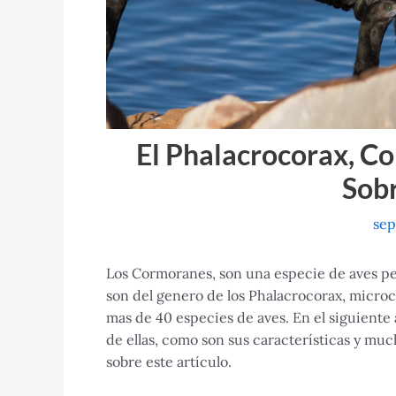
El Phalacrocorax, Co
Sobr
sep
Los Cormoranes, son una especie de aves per
son del genero de los Phalacrocorax, micro
mas de 40 especies de aves. En el siguient
de ellas, como son sus características y muc
sobre este artículo.