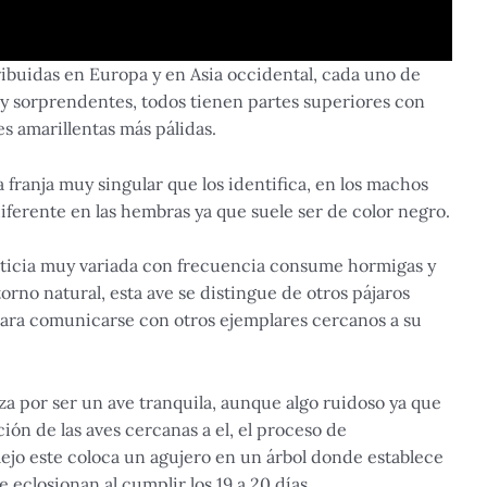
ribuidas en Europa y en Asia occidental, cada uno de
uy sorprendentes, todos tienen partes superiores con
es amarillentas más pálidas.
 franja muy singular que los identifica, en los machos
diferente en las hembras ya que suele ser de color negro.
enticia muy variada con frecuencia consume hormigas y
no natural, esta ave se distingue de otros pájaros
 para comunicarse con otros ejemplares cercanos a su
a por ser un ave tranquila, aunque algo ruidoso ya que
ión de las aves cercanas a el, el proceso de
jo este coloca un agujero en un árbol donde establece
 eclosionan al cumplir los 19 a 20 días.