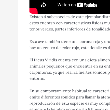
Existen 4 subespecies de este ejemplar dist
estos cuentan con características físicas m
tonos verdes, partes inferiores de tonalidad
Esta ave también tiene una corona roja y una
hay un centro de color rojo, este detalle es 
El Picus Viridis cuenta con una dieta alim
animales pequeños que encuentra en su entor
carpinteros, ya que realiza fuertes sonidos
entorno.
En su comportamiento habitual se caracteriz
emite diferentes sonidos para llamar la atenc
reproducción de esta especie es muy comple
el nido; y la hembra pone de 4 a 6 huevos que