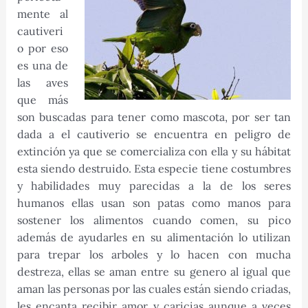
mente al
cautiveri
o por eso
es una de
las aves
que más
son buscadas para tener como mascota, por ser tan
dada a el cautiverio se encuentra en peligro de
extinción ya que se comercializa con ella y su hábitat
esta siendo destruido. Esta especie tiene costumbres
y habilidades muy parecidas a la de los seres
humanos ellas usan son patas como manos para
sostener los alimentos cuando comen, su pico
además de ayudarles en su alimentación lo utilizan
para trepar los arboles y lo hacen con mucha
destreza, ellas se aman entre su genero al igual que
aman las personas por las cuales están siendo criadas,
les encanta recibir amor y caricias aunque a veces