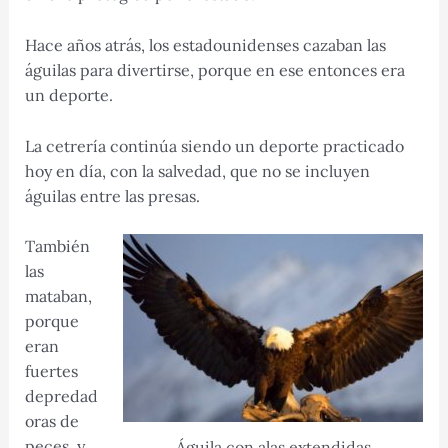
Hace años atrás, los estadounidenses cazaban las
águilas para divertirse, porque en ese entonces era
un deporte.
La cetrería continúa siendo un deporte practicado
hoy en día, con la salvedad, que no se incluyen
águilas entre las presas.
También
las
mataban,
porque
eran
fuertes
depredad
oras de
peces, y
Águila con alas extendidas