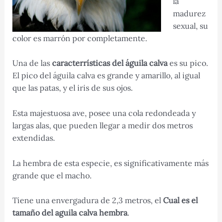
la
madurez
sexual, su
color es marrón por completamente.
Una de las
caracterrísticas del águila calva
es su pico.
El pico del águila calva es grande y amarillo, al igual
que las patas, y el iris de sus ojos.
Esta majestuosa ave, posee una cola redondeada y
largas alas, que pueden llegar a medir dos metros
extendidas.
La hembra de esta especie, es significativamente más
grande que el macho.
Tiene una envergadura de 2,3 metros, el
Cual es el
tamaño del aguila calva hembra
.