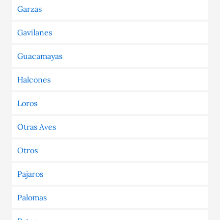
Garzas
Gavilanes
Guacamayas
Halcones
Loros
Otras Aves
Otros
Pajaros
Palomas