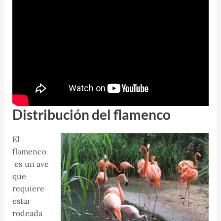
Distribución del flamenco
El
flamenco
es un ave
que
requiere
estar
rodeada