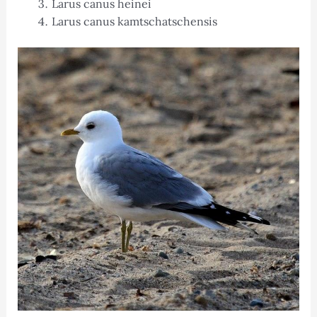
Larus canus heinei
Larus canus kamtschatschensis