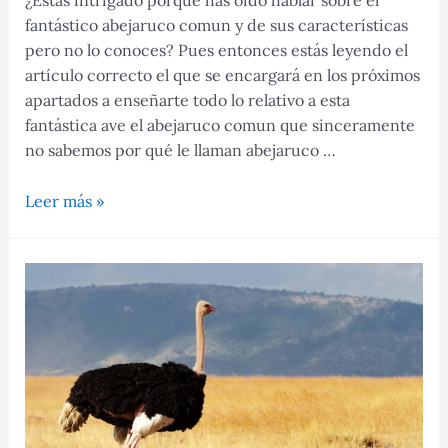
¿Estás intrigado porque has oído hablar sobre el
fantástico abejaruco comun y de sus características
pero no lo conoces? Pues entonces estás leyendo el
artículo correcto el que se encargará en los próximos
apartados a enseñarte todo lo relativo a esta
fantástica ave el abejaruco comun que sinceramente
no sabemos por qué le llaman abejaruco …
Conoce
Leer más »
al
fascinante
abejaruco
comun
y
sus
características