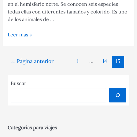
en el hemisferio norte. Se conocen seis especies
todas ellas con diferentes tamaños y colorido. Es uno
de los animales de …
Conoce
Leer más »
las
fascinantes
características
Navegación
←
Página anterior
1
…
14
15
del
de
águila
entradas
real
Buscar
Categorías para viajes