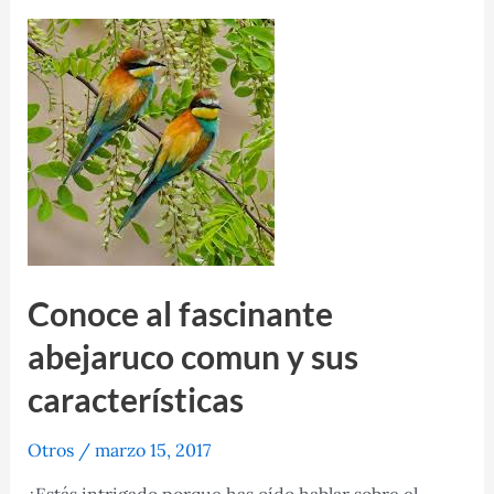
cóndor y
su
extinción a
través
del
tiempo
Conoce al fascinante
abejaruco comun y sus
características
Otros
/
marzo 15, 2017