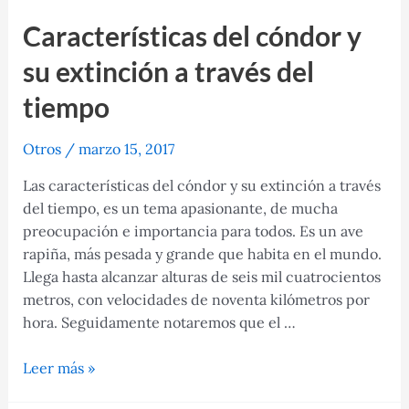
Características del cóndor y
su extinción a través del
tiempo
Otros
/
marzo 15, 2017
Las características del cóndor y su extinción a través
del tiempo, es un tema apasionante, de mucha
preocupación e importancia para todos. Es un ave
rapiña, más pesada y grande que habita en el mundo.
Llega hasta alcanzar alturas de seis mil cuatrocientos
metros, con velocidades de noventa kilómetros por
hora. Seguidamente notaremos que el …
Características
Leer más »
del