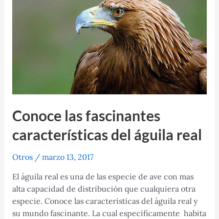
curiosas
Conoce las fascinantes
características del águila real
Otros
/
marzo 13, 2017
El águila real es una de las especie de ave con mas
alta capacidad de distribución que cualquiera otra
especie. Conoce las características del águila real y
su mundo fascinante. La cual específicamente habita