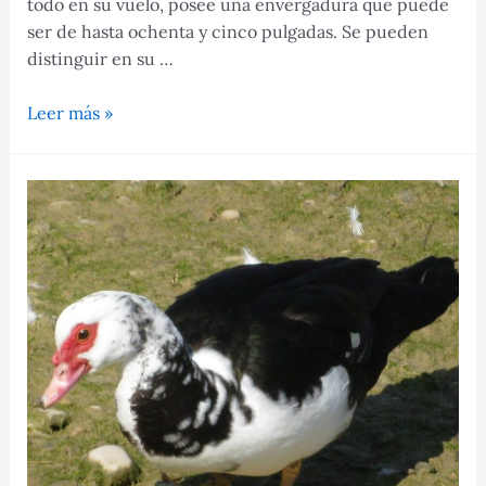
todo en su vuelo, posee una envergadura que puede
ser de hasta ochenta y cinco pulgadas. Se pueden
distinguir en su …
Características
Leer más »
de
la
garza
blanca
y
su
preservación