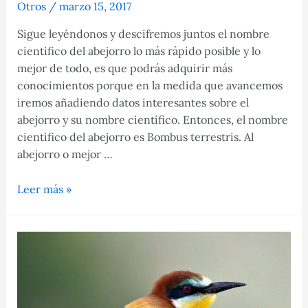
Otros
/
marzo 15, 2017
Sigue leyéndonos y descifremos juntos el nombre
cientifico del abejorro lo más rápido posible y lo
mejor de todo, es que podrás adquirir más
conocimientos porque en la medida que avancemos
iremos añadiendo datos interesantes sobre el
abejorro y su nombre científico. Entonces, el nombre
cientifico del abejorro es Bombus terrestris. Al
abejorro o mejor …
nombre
Leer más »
científico
del
abejorro
Bombus
terrestris
o