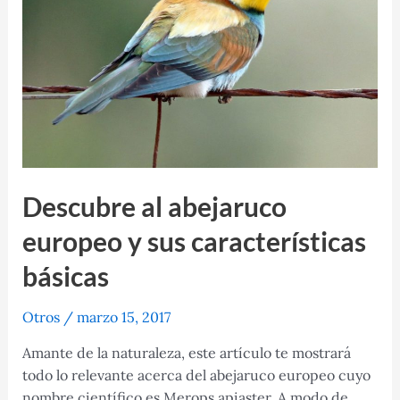
abejorro
común
Descubre al abejaruco
europeo y sus características
básicas
Otros
/
marzo 15, 2017
Amante de la naturaleza, este artículo te mostrará
todo lo relevante acerca del abejaruco europeo cuyo
nombre científico es Merops apiaster. A modo de