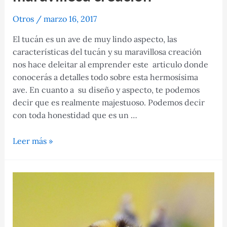
Otros
/
marzo 16, 2017
El tucán es un ave de muy lindo aspecto, las
características del tucán y su maravillosa creación
nos hace deleitar al emprender este articulo donde
conocerás a detalles todo sobre esta hermosísima
ave. En cuanto a su diseño y aspecto, te podemos
decir que es realmente majestuoso. Podemos decir
con toda honestidad que es un …
Características
Leer más »
del
tucán
y
su
maravillosa
creación