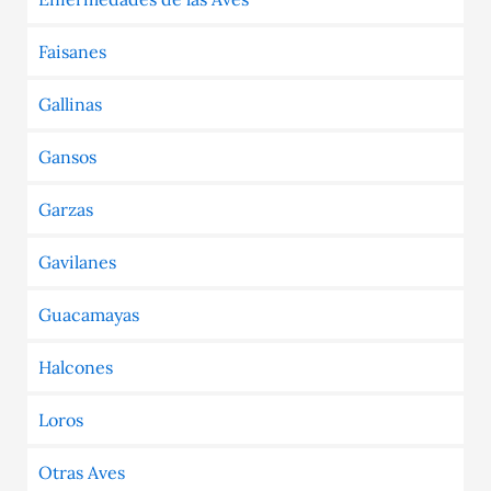
Faisanes
Gallinas
Gansos
Garzas
Gavilanes
Guacamayas
Halcones
Loros
Otras Aves