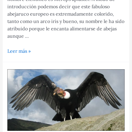
introducción podemos decir que este fabuloso
abejaruco europeo es extremadamente colorido,
tanto como un arco iris y bueno, su nombre le ha sido
atribuido porque le encanta alimentarse de abejas
aunque …
Descubre
Leer más »
al
abejaruco
europeo
y
sus
características
básicas