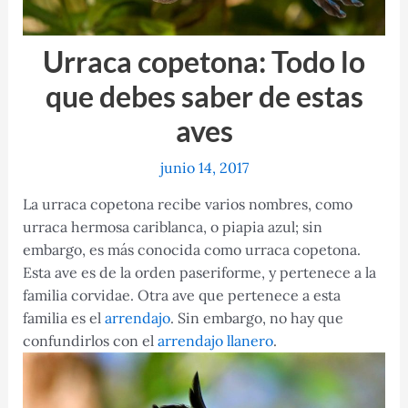
Urraca copetona: Todo lo
que debes saber de estas
aves
junio 14, 2017
La urraca copetona recibe varios nombres, como
urraca hermosa cariblanca, o piapia azul; sin
embargo, es más conocida como urraca copetona.
Esta ave es de la orden paseriforme, y pertenece a la
familia corvidae. Otra ave que pertenece a esta
familia es el
arrendajo
. Sin embargo, no hay que
confundirlos con el
arrendajo llanero
.