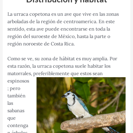
La urraca copetona es un ave que vive en las zonas
arboladas de la región de centroamerica. En este
sentido, esta ave puede encontrarse en toda la
región del suroeste de México, hasta la parte o
región noroeste de Costa Rica.
Como se ve, su zona de hábitat es muy amplia. Por
esta razón, la urraca copetona suele habitar los
matorrales, preferiblemente
que estos sean
espinosos
; pero
también
las
sabanas
que
contenga
n árboles,