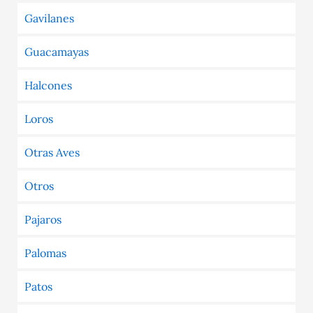
Gavilanes
Guacamayas
Halcones
Loros
Otras Aves
Otros
Pajaros
Palomas
Patos