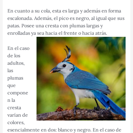
En cuanto a su cola, esta es larga y además en forma
escalonada. Además, el pico es negro, al igual que sus
patas. Posee una cresta con plumas largas y
enrolladas ya sea hacia el frente o hacia atrás.
En el caso
de los
adultos,
las
plumas
que
compone
n la
cresta
varían de
colores,
esencialmente en dos: blanco y negro. En el caso de