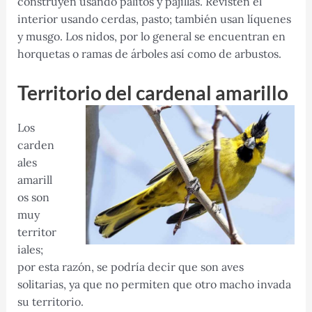
construyen usando palitos y pajillas. Revisten el
interior usando cerdas, pasto; también usan líquenes
y musgo. Los nidos, por lo general se encuentran en
horquetas o ramas de árboles así como de arbustos.
Territorio del cardenal amarillo
Los
carden
ales
amarill
os son
muy
territor
iales;
por esta razón, se podría decir que son aves
solitarias, ya que no permiten que otro macho invada
su territorio.