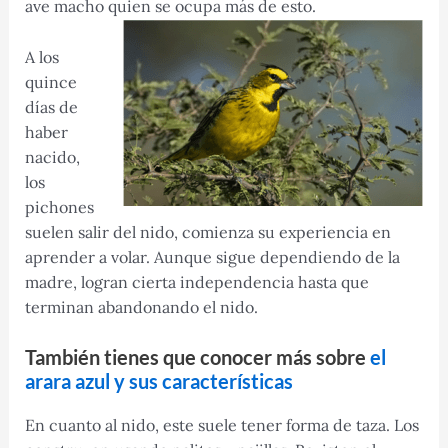
ave macho quien se ocupa más de esto.
A los
quince
días de
haber
nacido,
los
pichones
suelen salir del nido, comienza su experiencia en
aprender a volar. Aunque sigue dependiendo de la
madre, logran cierta independencia hasta que
terminan abandonando el nido.
También tienes que conocer más sobre
el
arara azul y sus características
En cuanto al nido, este suele tener forma de taza. Los