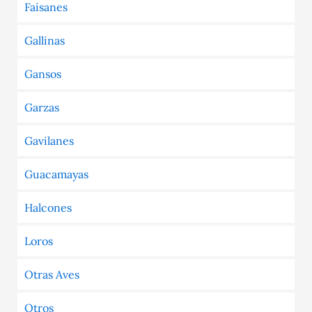
Faisanes
Gallinas
Gansos
Garzas
Gavilanes
Guacamayas
Halcones
Loros
Otras Aves
Otros