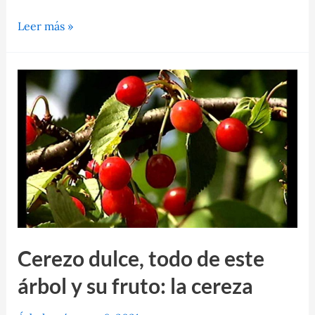
Álamo
Leer más »
temblón,
todo
del
árbol
que
embellece
bosques
Cerezo dulce, todo de este
árbol y su fruto: la cereza