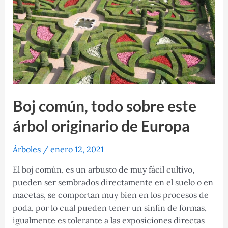
bellas
flores
Boj común, todo sobre este
árbol originario de Europa
Árboles
/
enero 12, 2021
El boj común, es un arbusto de muy fácil cultivo,
pueden ser sembrados directamente en el suelo o en
macetas, se comportan muy bien en los procesos de
poda, por lo cual pueden tener un sinfín de formas,
igualmente es tolerante a las exposiciones directas