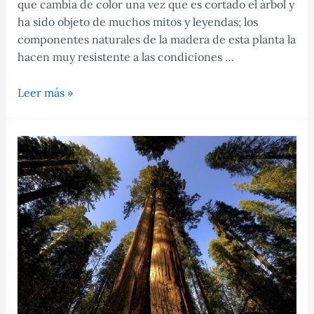
que cambia de color una vez que es cortado el árbol y
ha sido objeto de muchos mitos y leyendas; los
componentes naturales de la madera de esta planta la
hacen muy resistente a las condiciones …
Aliso
Leer más »
común,
todo
sobre
el
árbol
de
bosques
ribereños