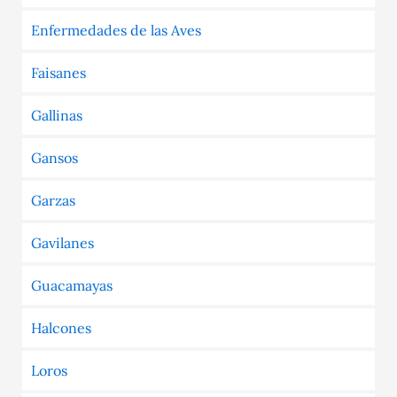
Enfermedades de las Aves
Faisanes
Gallinas
Gansos
Garzas
Gavilanes
Guacamayas
Halcones
Loros