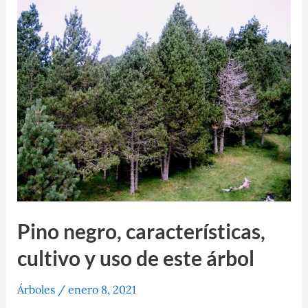
o
árbol
de
mamut
de
gran
crecimiento
Pino negro, características,
cultivo y uso de este árbol
Árboles
/
enero 8, 2021