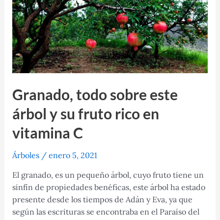
fruto:
la
cereza
Granado, todo sobre este
árbol y su fruto rico en
vitamina C
Árboles
/
enero 5, 2021
El granado, es un pequeño árbol, cuyo fruto tiene un
sinfín de propiedades benéficas, este árbol ha estado
presente desde los tiempos de Adán y Eva, ya que
según las escrituras se encontraba en el Paraíso del