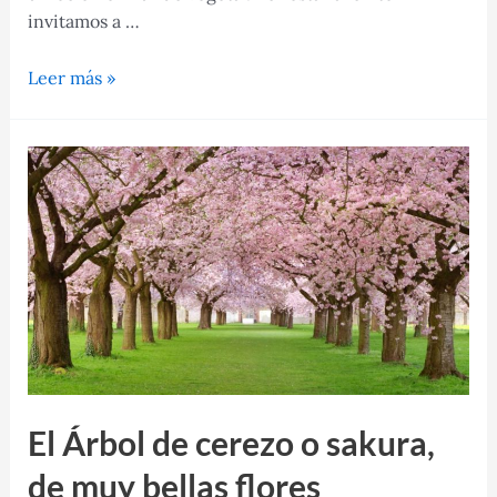
invitamos a …
El
Leer más »
Eucalipto
arcoíris,
un
árbol
de
particular
color
El Árbol de cerezo o sakura,
de muy bellas flores