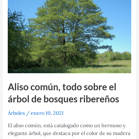
originario
de
Eurasia
Aliso común, todo sobre el
árbol de bosques ribereños
Árboles
/
enero 10, 2021
El aliso común, está catalogado como un hermoso y
elegante árbol, que destaca por el color de su madera