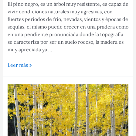
El pino negro, es un árbol muy resistente, es capaz de
vivir condiciones naturales muy agresivas, con
fuertes periodos de frio, nevadas, vientos y épocas de
sequías, el mismo puede crecer en una pradera como
en una pendiente pronunciada donde la topografía
se caracteriza por ser un suelo rocoso, la madera es
muy apreciada ya …
Pino
Leer más »
negro,
características,
cultivo
y
uso
de
este
árbol