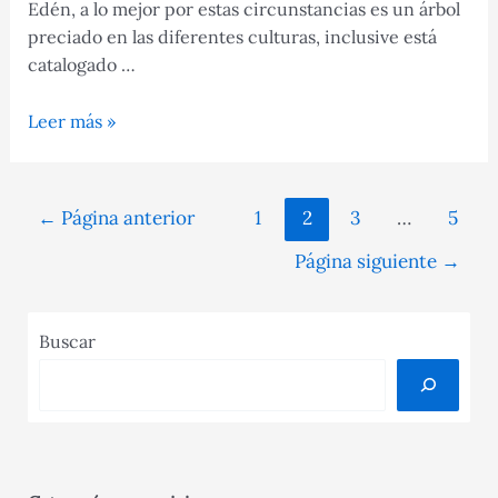
Edén, a lo mejor por estas circunstancias es un árbol
preciado en las diferentes culturas, inclusive está
catalogado …
Granado,
Leer más »
todo
sobre
este
Navegación
←
Página anterior
1
2
3
…
5
árbol
de
y
Página siguiente
→
entradas
su
fruto
Buscar
rico
en
vitamina
C