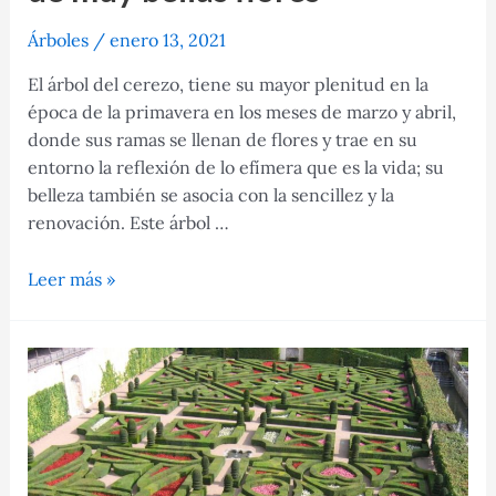
Árboles
/
enero 13, 2021
El árbol del cerezo, tiene su mayor plenitud en la
época de la primavera en los meses de marzo y abril,
donde sus ramas se llenan de flores y trae en su
entorno la reflexión de lo efímera que es la vida; su
belleza también se asocia con la sencillez y la
renovación. Este árbol …
El
Leer más »
Árbol
de
cerezo
o
sakura,
de
muy