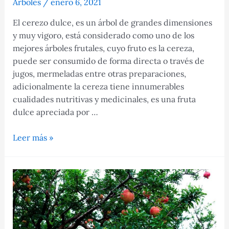
Árboles
/
enero 6, 2021
El cerezo dulce, es un árbol de grandes dimensiones
y muy vigoro, está considerado como uno de los
mejores árboles frutales, cuyo fruto es la cereza,
puede ser consumido de forma directa o través de
jugos, mermeladas entre otras preparaciones,
adicionalmente la cereza tiene innumerables
cualidades nutritivas y medicinales, es una fruta
dulce apreciada por …
Cerezo
Leer más »
dulce,
todo
de
este
árbol
y
su